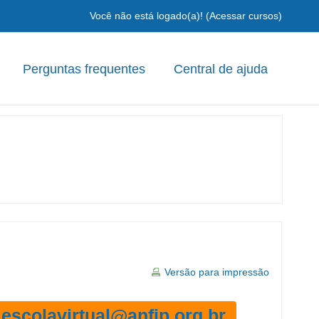
Você não está logado(a)! (
Acessar cursos
)
Perguntas frequentes
Central de ajuda
Versão para impressão
escolavirtual@anfip.org.br