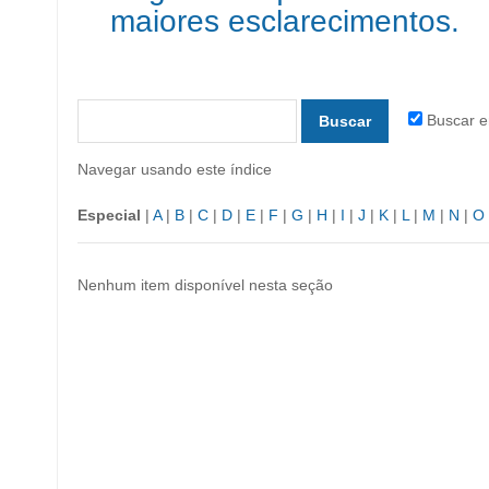
maiores esclarecimentos.
Buscar e
Navegar usando este índice
Especial
|
A
|
B
|
C
|
D
|
E
|
F
|
G
|
H
|
I
|
J
|
K
|
L
|
M
|
N
|
O
Nenhum item disponível nesta seção