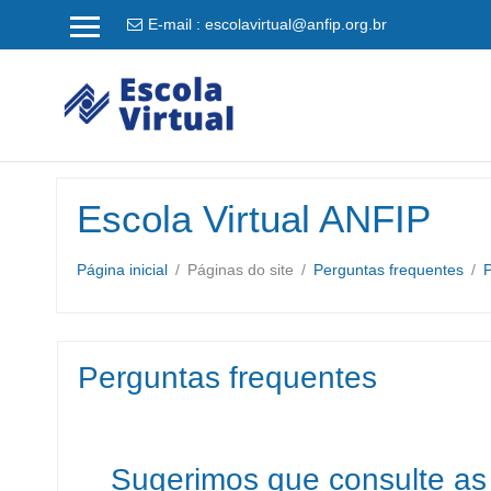
E-mail :
escolavirtual@anfip.org.br
Ir
para
o
conteúdo
principal
Escola Virtual ANFIP
Página inicial
Páginas do site
Perguntas frequentes
P
Perguntas frequentes
Sugerimos que consulte as