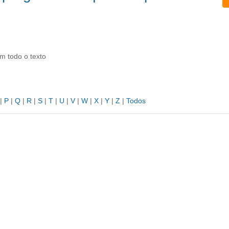
m todo o texto
|
P
|
Q
|
R
|
S
|
T
|
U
|
V
|
W
|
X
|
Y
|
Z
|
Todos