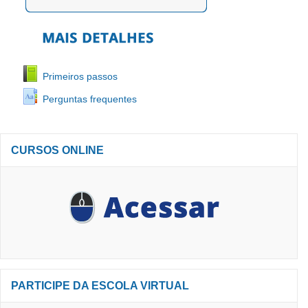
Primeiros passos
Perguntas frequentes
Pular
CURSOS ONLINE
Cursos
online
Pular
PARTICIPE DA ESCOLA VIRTUAL
Participe
da