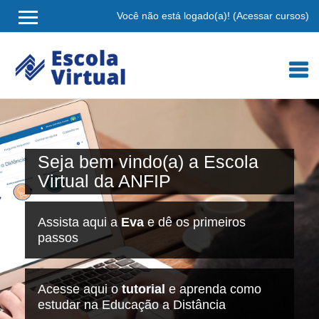
Você não está logado(a)! (
Acessar cursos
)
Ir
para
o
conteúdo
principal
Seja bem vindo(a) a Escola
Virtual da ANFIP
Assista aqui a
Eva
e dê os primeiros
passos
Acesse aqui o
tutorial
e aprenda como
estudar na Educação a Distância