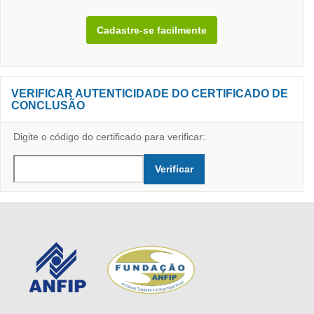
Escola
Virtual
Cadastre-se facilmente
Pular
VERIFICAR AUTENTICIDADE DO CERTIFICADO DE
Verificar
CONCLUSÃO
autenticidade
do
Digite o código do certificado para verificar:
certificado
de
conclusão